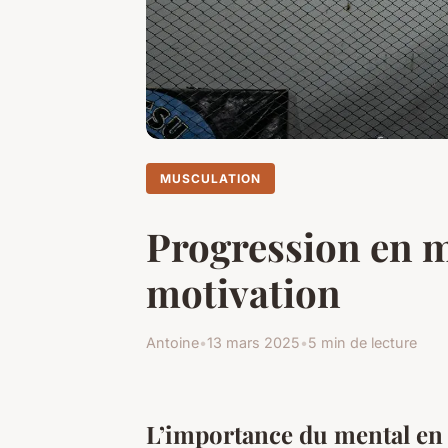
MUSCULATION
Progression en mu
motivation
Antoine
•
13 mars 2025
•
5 min de lecture
L’importance du mental en