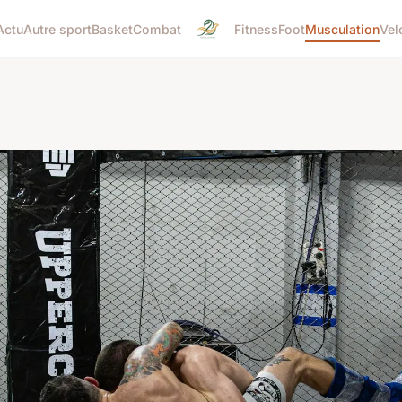
Actu
Autre sport
Basket
Combat
Fitness
Foot
Musculation
Vel